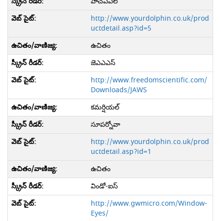
హెచ్ఎఎల్
http://www.yourdolphin.co.uk/prod
uctdetail.asp?id=5
ఉచితం
జెఎఎఎస్
http://www.freedomscientific.com/
Downloads/JAWS
కమర్షియల్
సూపర్నోవా
http://www.yourdolphin.co.uk/prod
uctdetail.asp?id=1
ఉచితం
విండో-ఐస్
http://www.gwmicro.com/Window-
Eyes/