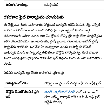
కమర్షియల్
రకరకాల ఫైల్ ఫార్మాట్లను చూచుటకు
ఈ వెబ్సైటు నందు సమాచారం పోర్టబుల్ డాక్యుమెంట్(పిడిఎఫ్), వర్డ్, ఎక్సెల్
మరియు పవర్ పాయింటు వంటి వివిధ ఫైలు ఫార్మాట్లలో కలదు. అట్టి
సమాచారంను సరిగా చూచుటకు మీ బ్రౌజరు కొన్ని ప్లగ్-ఇన్లు లేదా సాఫ్టువేర్లను
కలిగి యుండవలెను. ఉదాహరణకు, ఫ్లాష్ ఫైలును చూచుటకు అడోబ్ ఫ్లాష్
సాఫ్టువేరు కావలెను. ఒక వేళ మీ కంప్యుటరు నందు ఆ సాఫ్ట్వేర్ లేనిచో
ఇంటర్నెట్ నుండి ఆ సాఫ్ట్వేర్ను ఉచితంగా డౌన్లోడ్ చేస్కోవచ్చు. కింద టేబుల్
నందు వివిధ ఫైలు టైపులకు కావలసిన ప్లగ్-ఇన్లుకు సంబందించిన సమాచారం
కలదు.
పిడిఎఫ్ డాక్యుమెంట్ల కొరకు కావలసిన ప్లగ్-ఇన్లు
పోర్తబ్లె డాక్యుమెంట్ ఫార్మటు (పి డి ఆఫ్) ఫైల్
అడోబీ అక్రోబాట్ రీడర్
హెచ్ టి అం అల్
లేదా టెక్స్ట్ ఫార్మాట్ లోకి ఒక పి డి ఆఫ్ ఫైల్
ఆన్లైన్ మార్చు