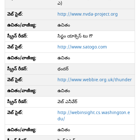
ఎ)
http://www.nvda-project.org
ఉచితం
సిస్టం యాక్సెస్ టు గొ
http://www.satogo.com
ఉచితం
థందర్
http://www.webbie.org.uk/thunder
ఉచితం
వెబ్ ఎనీవేర్
http://webinsight.cs.washington.e
du/
ఉచితం