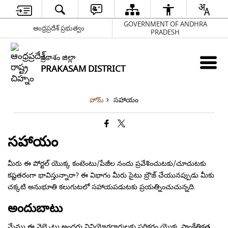
GOVERNMENT OF ANDHRA
ఆంధ్రప్రదేశ్ ప్రభుత్వం
PRADESH
ప్రకాశం జిల్లా
PRAKASAM DISTRICT
సహాయం
హోమ్
సహాయం
మీరు ఈ పోర్టల్ యొక్క కంటెంటు/పేజీల నందు ప్రవేశించుటకు/చూచుటకు
కష్టతరంగా భావిస్తున్నారా? ఈ విభాగం మీరు సైటు బ్రౌజ్ చేయునప్పుడు మీకు
చక్కటి అనుభూతి కలుగుటలో సహాయపడుటకు ప్రయత్నించుచున్నది.
అందుబాటు
మేము ఈ వెబ్సైటు అందరు వినియోగదారులకు పరికరం యొక్క సాంకేతికత