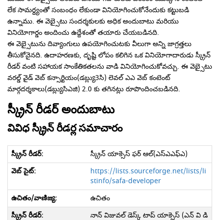
లేక సామర్ద్యంతో సంబంధం లేకుండా వినియోగించుకోనేందుకు కట్టుబడి
ఉన్నాము. ఈ వెబ్సైటు సందర్శకులకు అధిక అందుబాటు మరియు
వినియోగార్డం అందించు ఉద్దేశంతో తయారు చేయబడినది.
ఈ వెబ్సైటును దివ్యాంగులు ఉపయోగించుటకు వీలుగా అన్ని జాగ్రత్తలు
తీసుకోనైనది. ఉదాహరణకు, దృష్టి లోపం కలిగిన ఒక వినియోగాదారుడు స్క్రీన్
రీడర్ వంటి సహాయక సాంకేతికతలను వాడి వినియోగించుకోవచ్చు. ఈ వెబ్సైటు
వరల్డ్ వైడ్ వెబ్ కన్సార్టియం(డబ్ల్యు3సి) లెవల్ ఎఎ వెబ్ కంటెంట్
మార్గదర్శకాలు(డబ్ల్యుసిఎజి) 2.0 కు తగినట్లు రూపొందించబడినది.
స్క్రీన్ రీడర్ అందుబాటు
వివిధ స్క్రీన్ రీడర్ల సమాచారం
స్క్రీన్ యాక్సెస్ ఫర్ ఆల్(ఎస్ఎఎఫ్ఎ)
https://lists.sourceforge.net/lists/li
stinfo/safa-developer
ఉచితం
నాన్ విజువల్ డెస్క్ టాప్ యాక్సెస్ (ఎన్ వి డి