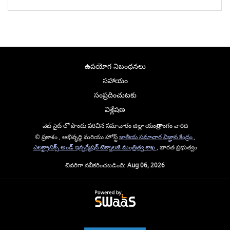
ఉపయోగ నిబంధనలు
సహాయం
సంప్రదించుటకు
విశ్లేషణ
వెబ్ సైట్ లో పొందు పరిచిన సమాచారం జిల్లా యంత్రాంగం వారిది
© ప్రకాశం , అభివృద్ధి మరియు హోస్ట్
జాతీయ సమాచార విజ్ఞాన కేంద్రం
,
ఎలక్ట్రానిక్స్ అండ్ ఇన్ఫర్మేషన్ టెక్నాలజీ మంత్రిత్వ శాఖ
, భారత ప్రభుత్వం
చివరిగా నవీకరించబడింది:
Aug 06, 2026