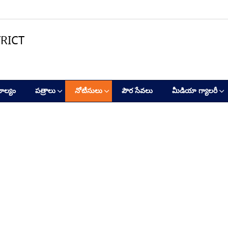
RICT
ాల్యం
పత్రాలు
నోటీసులు
పౌర సేవలు
మీడియా గ్యాలరీ